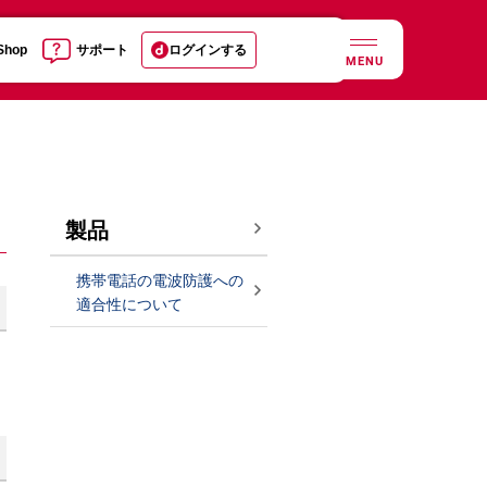
 Shop
サポート
ログインする
MENU
製品
携帯電話の電波防護への
適合性について