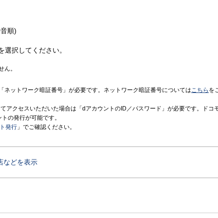
音順)
を選択してください。
せん。
「ネットワーク暗証番号」が必要です。ネットワーク暗証番号については
こちら
を
境にてアクセスいただいた場合は「dアカウントのID／パスワード」が必要です。ドコ
ントの発行が可能です。
ント発行
」でご確認ください。
店などを表示