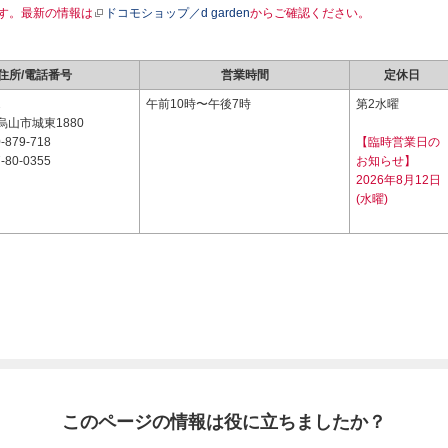
す。最新の情報は
ドコモショップ／d garden
からご確認ください。
住所/電話番号
営業時間
定休日
2
午前10時〜午後7時
第2水曜
山市城東1880
-879-718
【臨時営業日の
-80-0355
お知らせ】
2026年8月12日
(水曜)
このページの情報は役に立ちましたか？