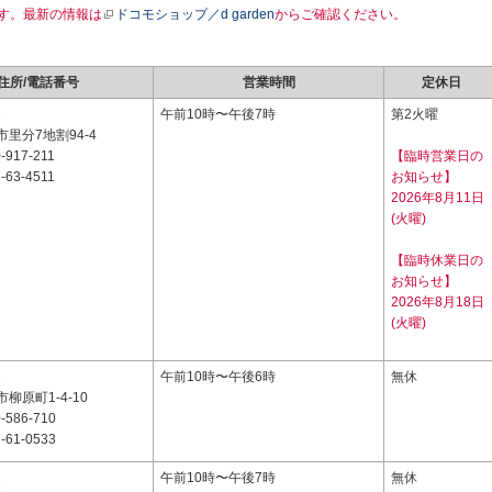
す。最新の情報は
ドコモショップ／d garden
からご確認ください。
住所/電話番号
営業時間
定休日
3
午前10時〜午後7時
第2火曜
里分7地割94-4
-917-211
【臨時営業日の
-63-4511
お知らせ】
2026年8月11日
(火曜)
【臨時休業日の
お知らせ】
2026年8月18日
(火曜)
3
午前10時〜午後6時
無休
柳原町1-4-10
-586-710
-61-0533
2
午前10時〜午後7時
無休