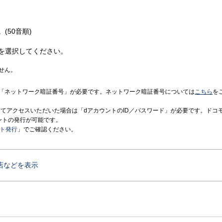
(50音順)
を選択してください。
せん。
「ネットワーク暗証番号」が必要です。ネットワーク暗証番号については
こちら
を
境にてアクセスいただいた場合は「dアカウントのID／パスワード」が必要です。ドコ
ントの発行が可能です。
ント発行
」でご確認ください。
店などを表示