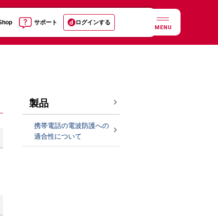
 Shop
サポート
ログインする
MENU
製品
携帯電話の電波防護への
適合性について