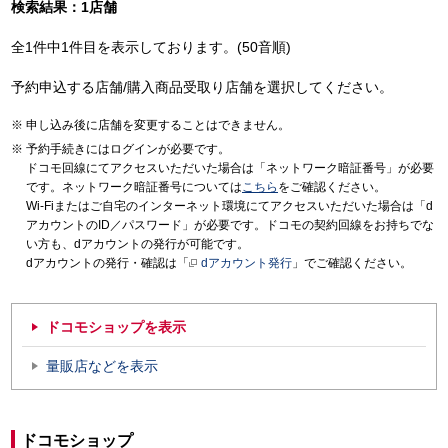
検索結果：1店舗
全1件中1件目を表示しております。(50音順)
予約申込する店舗/購入商品受取り店舗を選択してください。
申し込み後に店舗を変更することはできません。
予約手続きにはログインが必要です。
ドコモ回線にてアクセスいただいた場合は「ネットワーク暗証番号」が必要
です。ネットワーク暗証番号については
こちら
をご確認ください。
Wi-Fiまたはご自宅のインターネット環境にてアクセスいただいた場合は「d
アカウントのID／パスワード」が必要です。ドコモの契約回線をお持ちでな
い方も、dアカウントの発行が可能です。
dアカウントの発行・確認は「
dアカウント発行
」でご確認ください。
ドコモショップを表示
量販店などを表示
ドコモショップ