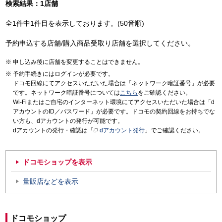
検索結果：1店舗
全1件中1件目を表示しております。(50音順)
予約申込する店舗/購入商品受取り店舗を選択してください。
申し込み後に店舗を変更することはできません。
予約手続きにはログインが必要です。
ドコモ回線にてアクセスいただいた場合は「ネットワーク暗証番号」が必要
です。ネットワーク暗証番号については
こちら
をご確認ください。
Wi-Fiまたはご自宅のインターネット環境にてアクセスいただいた場合は「d
アカウントのID／パスワード」が必要です。ドコモの契約回線をお持ちでな
い方も、dアカウントの発行が可能です。
dアカウントの発行・確認は「
dアカウント発行
」でご確認ください。
ドコモショップを表示
量販店などを表示
ドコモショップ