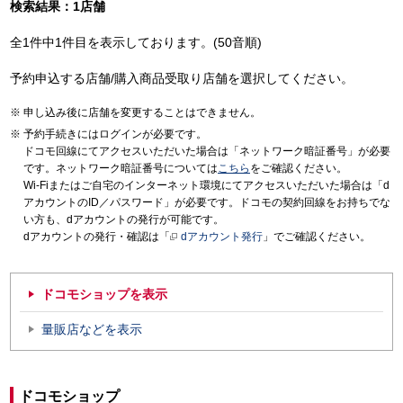
検索結果：1店舗
全1件中1件目を表示しております。(50音順)
予約申込する店舗/購入商品受取り店舗を選択してください。
申し込み後に店舗を変更することはできません。
予約手続きにはログインが必要です。
ドコモ回線にてアクセスいただいた場合は「ネットワーク暗証番号」が必要
です。ネットワーク暗証番号については
こちら
をご確認ください。
Wi-Fiまたはご自宅のインターネット環境にてアクセスいただいた場合は「d
アカウントのID／パスワード」が必要です。ドコモの契約回線をお持ちでな
い方も、dアカウントの発行が可能です。
dアカウントの発行・確認は「
dアカウント発行
」でご確認ください。
ドコモショップを表示
量販店などを表示
ドコモショップ