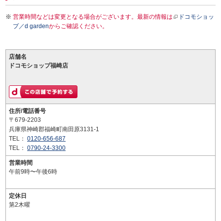
営業時間などは変更となる場合がございます。最新の情報は
ドコモショッ
プ／d garden
からご確認ください。
店舗名
ドコモショップ福崎店
住所/電話番号
〒679-2203
兵庫県神崎郡福崎町南田原3131-1
TEL：
0120-656-687
TEL：
0790-24-3300
営業時間
午前9時〜午後6時
定休日
第2木曜