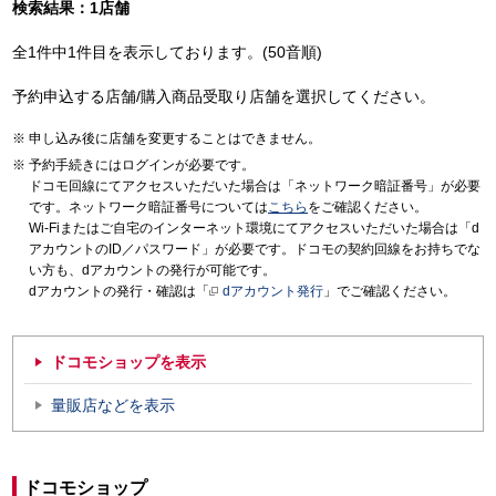
検索結果：1店舗
全1件中1件目を表示しております。(50音順)
予約申込する店舗/購入商品受取り店舗を選択してください。
申し込み後に店舗を変更することはできません。
予約手続きにはログインが必要です。
ドコモ回線にてアクセスいただいた場合は「ネットワーク暗証番号」が必要
です。ネットワーク暗証番号については
こちら
をご確認ください。
Wi-Fiまたはご自宅のインターネット環境にてアクセスいただいた場合は「d
アカウントのID／パスワード」が必要です。ドコモの契約回線をお持ちでな
い方も、dアカウントの発行が可能です。
dアカウントの発行・確認は「
dアカウント発行
」でご確認ください。
ドコモショップを表示
量販店などを表示
ドコモショップ