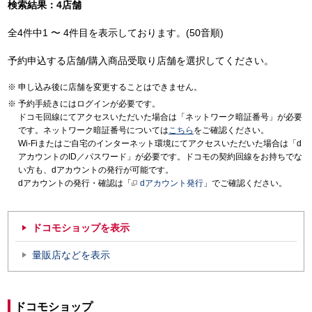
検索結果：4店舗
全4件中1 〜 4件目を表示しております。(50音順)
予約申込する店舗/購入商品受取り店舗を選択してください。
申し込み後に店舗を変更することはできません。
予約手続きにはログインが必要です。
ドコモ回線にてアクセスいただいた場合は「ネットワーク暗証番号」が必要
です。ネットワーク暗証番号については
こちら
をご確認ください。
Wi-Fiまたはご自宅のインターネット環境にてアクセスいただいた場合は「d
アカウントのID／パスワード」が必要です。ドコモの契約回線をお持ちでな
い方も、dアカウントの発行が可能です。
dアカウントの発行・確認は「
dアカウント発行
」でご確認ください。
ドコモショップを表示
量販店などを表示
ドコモショップ