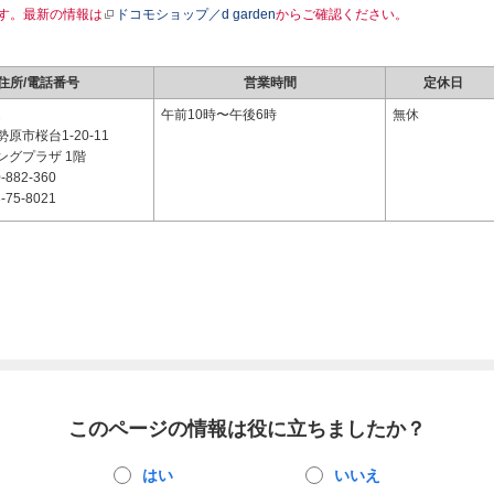
す。最新の情報は
ドコモショップ／d garden
からご確認ください。
住所/電話番号
営業時間
定休日
2
午前10時〜午後6時
無休
原市桜台1-20-11
ングプラザ 1階
-882-360
-75-8021
このページの情報は役に立ちましたか？
はい
いいえ