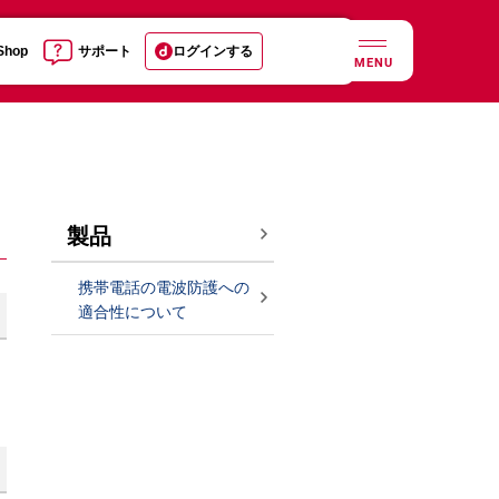
 Shop
サポート
ログインする
MENU
製品
携帯電話の電波防護への
適合性について