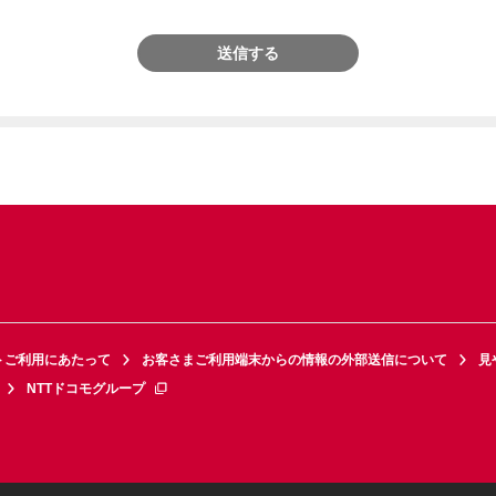
送信する
トご利用にあたって
お客さまご利用端末からの情報の外部送信について
見
NTTドコモグループ