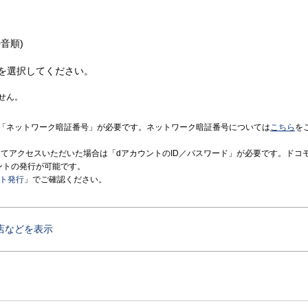
音順)
を選択してください。
せん。
「ネットワーク暗証番号」が必要です。ネットワーク暗証番号については
こちら
を
境にてアクセスいただいた場合は「dアカウントのID／パスワード」が必要です。ドコ
ントの発行が可能です。
ント発行
」でご確認ください。
店などを表示