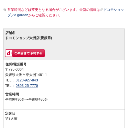
営業時間などは変更となる場合がございます。最新の情報は
ドコモショッ
プ／d garden
からご確認ください。
店舗名
ドコモショップ大洲店(愛媛県)
住所/電話番号
〒795-0064
愛媛県大洲市東大洲1481-1
TEL：
0120-927-843
TEL：
0893-25-7770
営業時間
午前9時30分〜午後6時30分
定休日
第3火曜