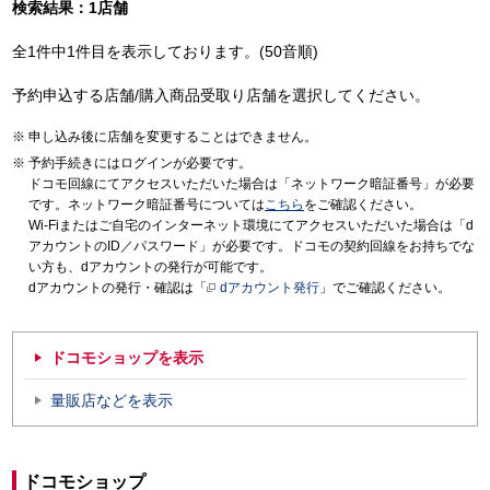
検索結果：1店舗
全1件中1件目を表示しております。(50音順)
予約申込する店舗/購入商品受取り店舗を選択してください。
申し込み後に店舗を変更することはできません。
予約手続きにはログインが必要です。
ドコモ回線にてアクセスいただいた場合は「ネットワーク暗証番号」が必要
です。ネットワーク暗証番号については
こちら
をご確認ください。
Wi-Fiまたはご自宅のインターネット環境にてアクセスいただいた場合は「d
アカウントのID／パスワード」が必要です。ドコモの契約回線をお持ちでな
い方も、dアカウントの発行が可能です。
dアカウントの発行・確認は「
dアカウント発行
」でご確認ください。
ドコモショップを表示
量販店などを表示
ドコモショップ