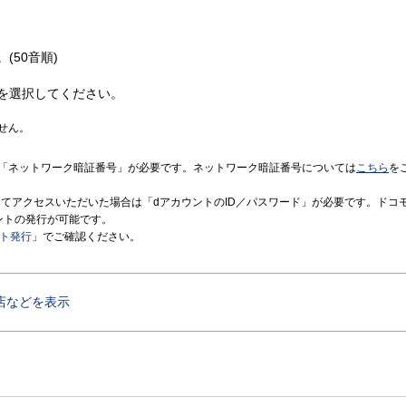
(50音順)
を選択してください。
せん。
「ネットワーク暗証番号」が必要です。ネットワーク暗証番号については
こちら
を
境にてアクセスいただいた場合は「dアカウントのID／パスワード」が必要です。ドコ
ントの発行が可能です。
ント発行
」でご確認ください。
店などを表示