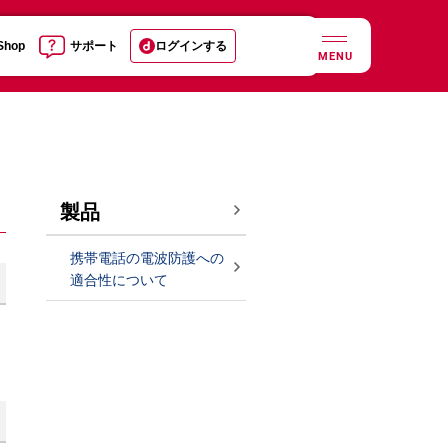
 Shop
サポート
ログインする
MENU
製品
携帯電話の電波防護への
適合性について