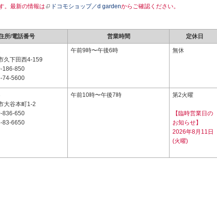
す。最新の情報は
ドコモショップ／d garden
からご確認ください。
住所/電話番号
営業時間
定休日
2
午前9時〜午後6時
無休
久下田西4-159
-186-850
-74-5600
3
午前10時〜午後7時
第2火曜
大谷本町1-2
-836-650
【臨時営業日の
-83-6650
お知らせ】
2026年8月11日
(火曜)