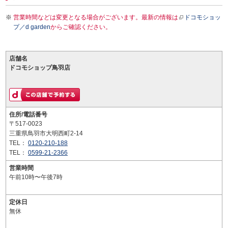
営業時間などは変更となる場合がございます。最新の情報は
ドコモショッ
プ／d garden
からご確認ください。
店舗名
ドコモショップ鳥羽店
住所/電話番号
〒517-0023
三重県鳥羽市大明西町2-14
TEL：
0120-210-188
TEL：
0599-21-2366
営業時間
午前10時〜午後7時
定休日
無休