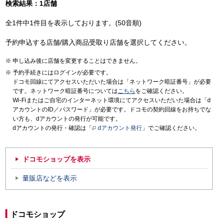
検索結果：1店舗
全1件中1件目を表示しております。(50音順)
予約申込する店舗/購入商品受取り店舗を選択してください。
申し込み後に店舗を変更することはできません。
予約手続きにはログインが必要です。
ドコモ回線にてアクセスいただいた場合は「ネットワーク暗証番号」が必要
です。ネットワーク暗証番号については
こちら
をご確認ください。
Wi-Fiまたはご自宅のインターネット環境にてアクセスいただいた場合は「d
アカウントのID／パスワード」が必要です。ドコモの契約回線をお持ちでな
い方も、dアカウントの発行が可能です。
dアカウントの発行・確認は「
dアカウント発行
」でご確認ください。
ドコモショップを表示
量販店などを表示
ドコモショップ