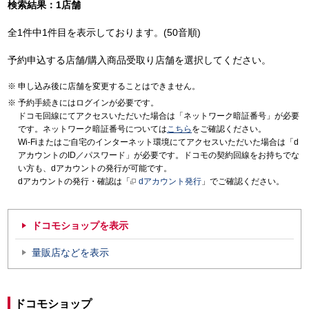
検索結果：1店舗
全1件中1件目を表示しております。(50音順)
予約申込する店舗/購入商品受取り店舗を選択してください。
申し込み後に店舗を変更することはできません。
予約手続きにはログインが必要です。
ドコモ回線にてアクセスいただいた場合は「ネットワーク暗証番号」が必要
です。ネットワーク暗証番号については
こちら
をご確認ください。
Wi-Fiまたはご自宅のインターネット環境にてアクセスいただいた場合は「d
アカウントのID／パスワード」が必要です。ドコモの契約回線をお持ちでな
い方も、dアカウントの発行が可能です。
dアカウントの発行・確認は「
dアカウント発行
」でご確認ください。
ドコモショップを表示
量販店などを表示
ドコモショップ