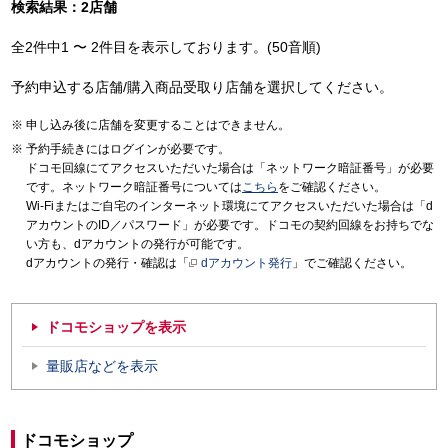
検索結果：2店舗
全2件中1 〜 2件目を表示しております。(50音順)
予約申込する店舗/購入商品受取り店舗を選択してください。
申し込み後に店舗を変更することはできません。
予約手続きにはログインが必要です。
ドコモ回線にてアクセスいただいた場合は「ネットワーク暗証番号」が必要
です。ネットワーク暗証番号については
こちら
をご確認ください。
Wi-Fiまたはご自宅のインターネット環境にてアクセスいただいた場合は「d
アカウントのID／パスワード」が必要です。ドコモの契約回線をお持ちでな
い方も、dアカウントの発行が可能です。
dアカウントの発行・確認は「
dアカウント発行
」でご確認ください。
ドコモショップを表示
量販店などを表示
ドコモショップ