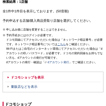
検索結果：1店舗
全1件中1件目を表示しております。(50音順)
予約申込する店舗/購入商品受取り店舗を選択してください。
申し込み後に店舗を変更することはできません。
予約手続きにはログインが必要です。
ドコモ回線にてアクセスいただいた場合は「ネットワーク暗証番号」が必要
です。ネットワーク暗証番号については
こちら
をご確認ください。
Wi-Fiまたはご自宅のインターネット環境にてアクセスいただいた場合は「d
アカウントのID／パスワード」が必要です。ドコモの契約回線をお持ちでな
い方も、dアカウントの発行が可能です。
dアカウントの発行・確認は「
dアカウント発行
」でご確認ください。
ドコモショップを表示
量販店などを表示
ドコモショップ