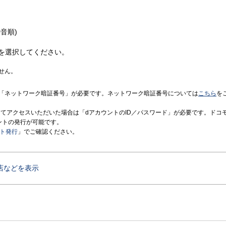
音順)
を選択してください。
せん。
「ネットワーク暗証番号」が必要です。ネットワーク暗証番号については
こちら
を
境にてアクセスいただいた場合は「dアカウントのID／パスワード」が必要です。ドコ
ントの発行が可能です。
ント発行
」でご確認ください。
店などを表示