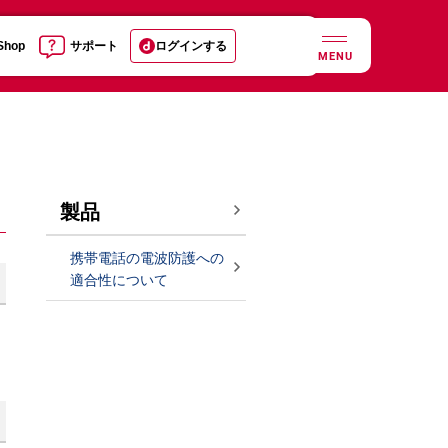
 Shop
サポート
ログインする
MENU
製品
携帯電話の電波防護への
適合性について