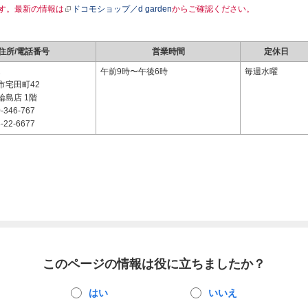
す。最新の情報は
ドコモショップ／d garden
からご確認ください。
住所/電話番号
営業時間
定休日
2
午前9時〜午後6時
毎週水曜
市宅田町42
輪島店 1階
-346-767
-22-6677
このページの情報は役に立ちましたか？
はい
いいえ