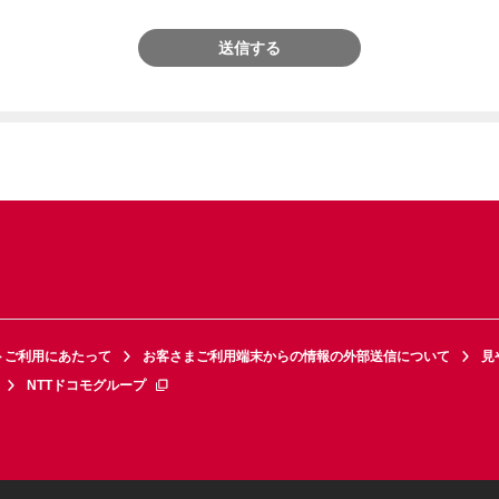
送信する
トご利用にあたって
お客さまご利用端末からの情報の外部送信について
見
NTTドコモグループ