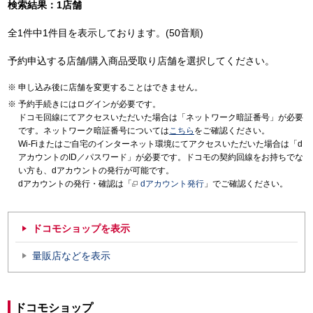
検索結果：1店舗
全1件中1件目を表示しております。(50音順)
予約申込する店舗/購入商品受取り店舗を選択してください。
申し込み後に店舗を変更することはできません。
予約手続きにはログインが必要です。
ドコモ回線にてアクセスいただいた場合は「ネットワーク暗証番号」が必要
です。ネットワーク暗証番号については
こちら
をご確認ください。
Wi-Fiまたはご自宅のインターネット環境にてアクセスいただいた場合は「d
アカウントのID／パスワード」が必要です。ドコモの契約回線をお持ちでな
い方も、dアカウントの発行が可能です。
dアカウントの発行・確認は「
dアカウント発行
」でご確認ください。
ドコモショップを表示
量販店などを表示
ドコモショップ