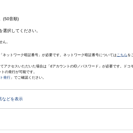
(50音順)
を選択してください。
せん。
「ネットワーク暗証番号」が必要です。ネットワーク暗証番号については
こちら
を
境にてアクセスいただいた場合は「dアカウントのID／パスワード」が必要です。ドコ
ントの発行が可能です。
ント発行
」でご確認ください。
店などを表示