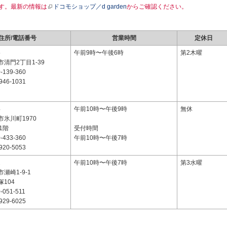
す。最新の情報は
ドコモショップ／d garden
からご確認ください。
住所/電話番号
営業時間
定休日
5
午前9時〜午後6時
第2木曜
清門2丁目1-39
-139-360
946-1031
4
午前10時〜午後9時
無休
氷川町1970
 1階
受付時間
-433-360
午前10時〜午後7時
920-5053
2
午前10時〜午後7時
第3水曜
瀬崎1-9-1
104
-051-511
929-6025