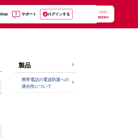
 Shop
サポート
ログインする
MENU
製品
携帯電話の電波防護への
適合性について