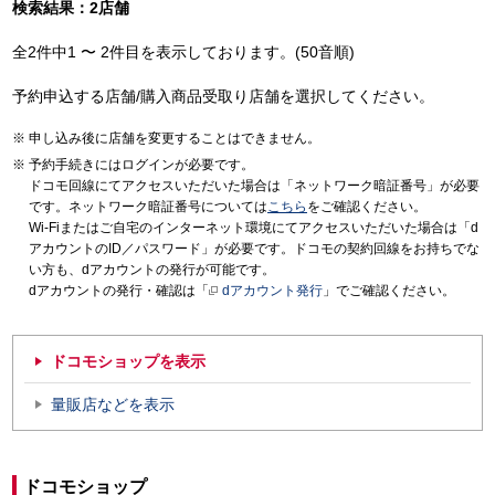
検索結果：2店舗
全2件中1 〜 2件目を表示しております。(50音順)
予約申込する店舗/購入商品受取り店舗を選択してください。
申し込み後に店舗を変更することはできません。
予約手続きにはログインが必要です。
ドコモ回線にてアクセスいただいた場合は「ネットワーク暗証番号」が必要
です。ネットワーク暗証番号については
こちら
をご確認ください。
Wi-Fiまたはご自宅のインターネット環境にてアクセスいただいた場合は「d
アカウントのID／パスワード」が必要です。ドコモの契約回線をお持ちでな
い方も、dアカウントの発行が可能です。
dアカウントの発行・確認は「
dアカウント発行
」でご確認ください。
ドコモショップを表示
量販店などを表示
ドコモショップ