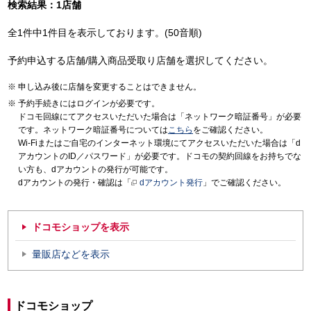
検索結果：1店舗
全1件中1件目を表示しております。(50音順)
予約申込する店舗/購入商品受取り店舗を選択してください。
申し込み後に店舗を変更することはできません。
予約手続きにはログインが必要です。
ドコモ回線にてアクセスいただいた場合は「ネットワーク暗証番号」が必要
です。ネットワーク暗証番号については
こちら
をご確認ください。
Wi-Fiまたはご自宅のインターネット環境にてアクセスいただいた場合は「d
アカウントのID／パスワード」が必要です。ドコモの契約回線をお持ちでな
い方も、dアカウントの発行が可能です。
dアカウントの発行・確認は「
dアカウント発行
」でご確認ください。
ドコモショップを表示
量販店などを表示
ドコモショップ