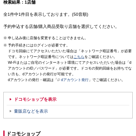
検索結果：1店舗
全1件中1件目を表示しております。(50音順)
予約申込する店舗/購入商品受取り店舗を選択してください。
申し込み後に店舗を変更することはできません。
予約手続きにはログインが必要です。
ドコモ回線にてアクセスいただいた場合は「ネットワーク暗証番号」が必要
です。ネットワーク暗証番号については
こちら
をご確認ください。
Wi-Fiまたはご自宅のインターネット環境にてアクセスいただいた場合は「d
アカウントのID／パスワード」が必要です。ドコモの契約回線をお持ちでな
い方も、dアカウントの発行が可能です。
dアカウントの発行・確認は「
dアカウント発行
」でご確認ください。
ドコモショップを表示
量販店などを表示
ドコモショップ