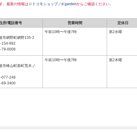
す。最新の情報は
ドコモショップ／d garden
からご確認ください。
住所/電話番号
営業時間
定休日
1
午前10時〜午後7時
第2水曜
市網野町網野135-2
-154-992
-79-0008
5
午前10時〜午後7時
第2木曜
後市峰山町新町荒木ノ
-077-248
-69-3400