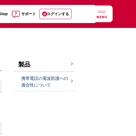
 Shop
サポート
ログインする
MENU
製品
携帯電話の電波防護への
適合性について