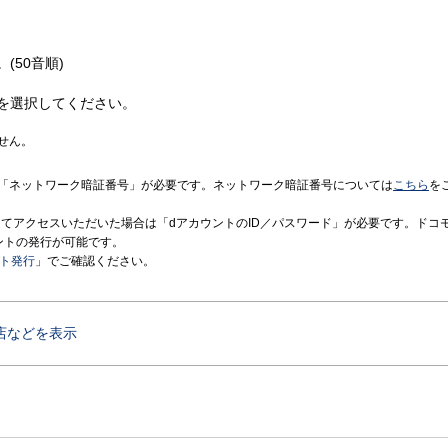
(50音順)
を選択してください。
せん。
「ネットワーク暗証番号」が必要です。ネットワーク暗証番号については
こちら
を
境にてアクセスいただいた場合は「dアカウントのID／パスワード」が必要です。ドコ
ントの発行が可能です。
ント発行
」でご確認ください。
店などを表示