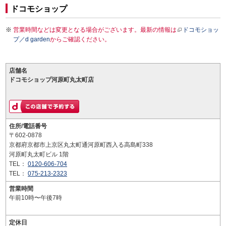
ドコモショップ
営業時間などは変更となる場合がございます。最新の情報は
ドコモショッ
プ／d garden
からご確認ください。
店舗名
ドコモショップ河原町丸太町店
住所/電話番号
〒602-0878
京都府京都市上京区丸太町通河原町西入る高島町338
河原町丸太町ビル 1階
TEL：
0120-606-704
TEL：
075-213-2323
営業時間
午前10時〜午後7時
定休日