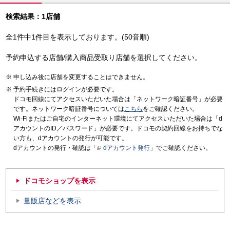
検索結果：1店舗
全1件中1件目を表示しております。(50音順)
予約申込する店舗/購入商品受取り店舗を選択してください。
申し込み後に店舗を変更することはできません。
予約手続きにはログインが必要です。
ドコモ回線にてアクセスいただいた場合は「ネットワーク暗証番号」が必要
です。ネットワーク暗証番号については
こちら
をご確認ください。
Wi-Fiまたはご自宅のインターネット環境にてアクセスいただいた場合は「d
アカウントのID／パスワード」が必要です。ドコモの契約回線をお持ちでな
い方も、dアカウントの発行が可能です。
dアカウントの発行・確認は「
dアカウント発行
」でご確認ください。
ドコモショップを表示
量販店などを表示