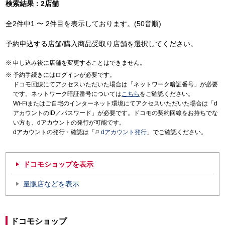
検索結果：2店舗
全2件中1 〜 2件目を表示しております。(50音順)
予約申込する店舗/購入商品受取り店舗を選択してください。
申し込み後に店舗を変更することはできません。
予約手続きにはログインが必要です。
ドコモ回線にてアクセスいただいた場合は「ネットワーク暗証番号」が必要
です。ネットワーク暗証番号については
こちら
をご確認ください。
Wi-Fiまたはご自宅のインターネット環境にてアクセスいただいた場合は「d
アカウントのID／パスワード」が必要です。ドコモの契約回線をお持ちでな
い方も、dアカウントの発行が可能です。
dアカウントの発行・確認は「
dアカウント発行
」でご確認ください。
ドコモショップを表示
量販店などを表示
ドコモショップ