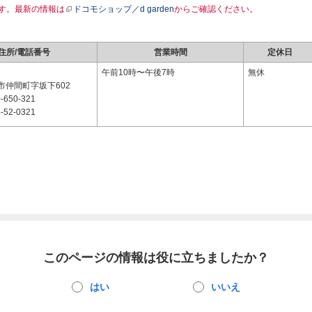
す。最新の情報は
ドコモショップ／d garden
からご確認ください。
住所/電話番号
営業時間
定休日
3
午前10時〜午後7時
無休
市仲間町字坂下602
-650-321
-52-0321
このページの情報は役に立ちましたか？
はい
いいえ