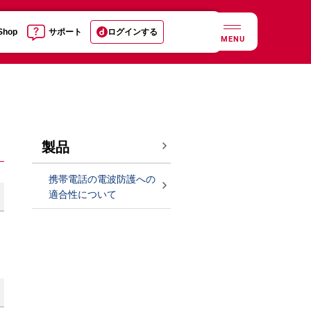
 Shop
サポート
ログインする
MENU
製品
携帯電話の電波防護への
適合性について