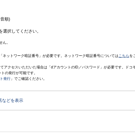
音順)
を選択してください。
せん。
「ネットワーク暗証番号」が必要です。ネットワーク暗証番号については
こちら
を
境にてアクセスいただいた場合は「dアカウントのID／パスワード」が必要です。ドコ
ントの発行が可能です。
ント発行
」でご確認ください。
店などを表示