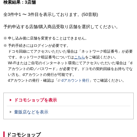
検索結果：3店舗
全3件中1 〜 3件目を表示しております。(50音順)
予約申込する店舗/購入商品受取り店舗を選択してください。
申し込み後に店舗を変更することはできません。
予約手続きにはログインが必要です。
ドコモ回線にてアクセスいただいた場合は「ネットワーク暗証番号」が必要
です。ネットワーク暗証番号については
こちら
をご確認ください。
Wi-Fiまたはご自宅のインターネット環境にてアクセスいただいた場合は「d
アカウントのID／パスワード」が必要です。ドコモの契約回線をお持ちでな
い方も、dアカウントの発行が可能です。
dアカウントの発行・確認は「
dアカウント発行
」でご確認ください。
ドコモショップを表示
量販店などを表示
ドコモショップ