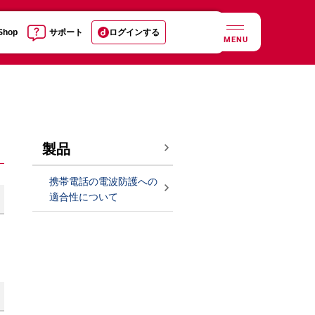
 Shop
サポート
ログインする
MENU
製品
携帯電話の電波防護への
適合性について