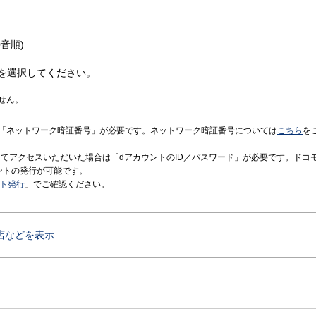
音順)
を選択してください。
せん。
「ネットワーク暗証番号」が必要です。ネットワーク暗証番号については
こちら
を
境にてアクセスいただいた場合は「dアカウントのID／パスワード」が必要です。ドコ
ントの発行が可能です。
ント発行
」でご確認ください。
店などを表示