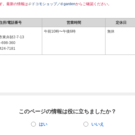
す。最新の情報は
ドコモショップ／d garden
からご確認ください。
住所/電話番号
営業時間
定休日
2
午前10時〜午後6時
無休
東弁財2-7-13
-698-360
424-7181
このページの情報は役に立ちましたか？
はい
いいえ