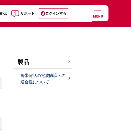
 Shop
サポート
ログインする
MENU
製品
携帯電話の電波防護への
適合性について