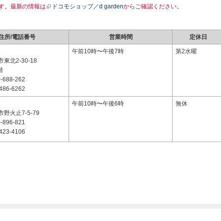
す。最新の情報は
ドコモショップ／d garden
からご確認ください。
住所/電話番号
営業時間
定休日
1
午前10時〜午後7時
第2水曜
東北2-30-18
階
-688-262
486-6262
1
午前10時〜午後6時
無休
野火止7-5-79
-896-821
423-4106