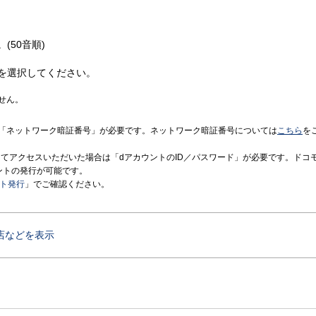
(50音順)
を選択してください。
せん。
「ネットワーク暗証番号」が必要です。ネットワーク暗証番号については
こちら
を
境にてアクセスいただいた場合は「dアカウントのID／パスワード」が必要です。ドコ
ントの発行が可能です。
ント発行
」でご確認ください。
店などを表示