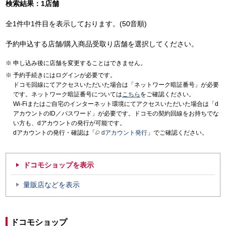
検索結果：1店舗
全1件中1件目を表示しております。(50音順)
予約申込する店舗/購入商品受取り店舗を選択してください。
申し込み後に店舗を変更することはできません。
予約手続きにはログインが必要です。
ドコモ回線にてアクセスいただいた場合は「ネットワーク暗証番号」が必要
です。ネットワーク暗証番号については
こちら
をご確認ください。
Wi-Fiまたはご自宅のインターネット環境にてアクセスいただいた場合は「d
アカウントのID／パスワード」が必要です。ドコモの契約回線をお持ちでな
い方も、dアカウントの発行が可能です。
dアカウントの発行・確認は「
dアカウント発行
」でご確認ください。
ドコモショップを表示
量販店などを表示
ドコモショップ