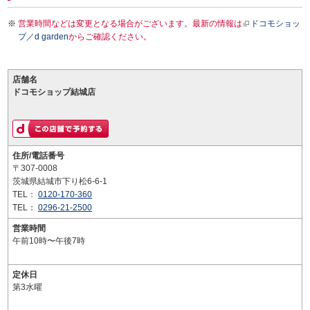
営業時間などは変更となる場合がございます。最新の情報は
ドコモショッ
プ／d garden
からご確認ください。
店舗名
ドコモショップ結城店
住所/電話番号
〒307-0008
茨城県結城市下り松6-6-1
TEL：
0120-170-360
TEL：
0296-21-2500
営業時間
午前10時〜午後7時
定休日
第3水曜