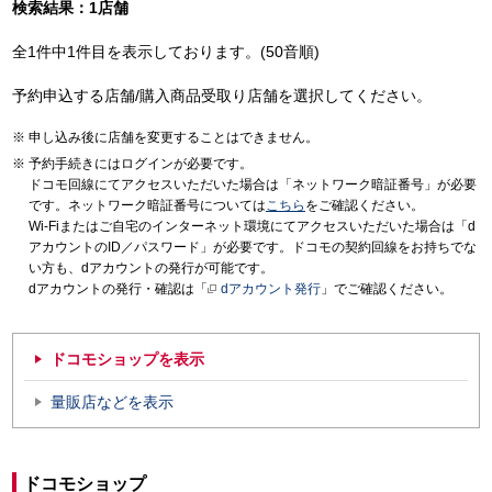
検索結果：1店舗
全1件中1件目を表示しております。(50音順)
予約申込する店舗/購入商品受取り店舗を選択してください。
申し込み後に店舗を変更することはできません。
予約手続きにはログインが必要です。
ドコモ回線にてアクセスいただいた場合は「ネットワーク暗証番号」が必要
です。ネットワーク暗証番号については
こちら
をご確認ください。
Wi-Fiまたはご自宅のインターネット環境にてアクセスいただいた場合は「d
アカウントのID／パスワード」が必要です。ドコモの契約回線をお持ちでな
い方も、dアカウントの発行が可能です。
dアカウントの発行・確認は「
dアカウント発行
」でご確認ください。
ドコモショップを表示
量販店などを表示
ドコモショップ