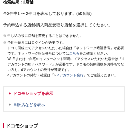
検索結果：2店舗
全2件中1 〜 2件目を表示しております。(50音順)
予約申込する店舗/購入商品受取り店舗を選択してください。
申し込み後に店舗を変更することはできません。
予約手続きにはログインが必要です。
ドコモ回線にてアクセスいただいた場合は「ネットワーク暗証番号」が必要
です。ネットワーク暗証番号については
こちら
をご確認ください。
Wi-Fiまたはご自宅のインターネット環境にてアクセスいただいた場合は「d
アカウントのID／パスワード」が必要です。ドコモの契約回線をお持ちでな
い方も、dアカウントの発行が可能です。
dアカウントの発行・確認は「
dアカウント発行
」でご確認ください。
ドコモショップを表示
量販店などを表示
ドコモショップ