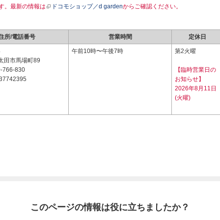
す。最新の情報は
ドコモショップ／d garden
からご確認ください。
住所/電話番号
営業時間
定休日
4
午前10時〜午後7時
第2火曜
太田市馬場町89
-766-830
【臨時営業日の
37742395
お知らせ】
2026年8月11日
(火曜)
このページの情報は役に立ちましたか？