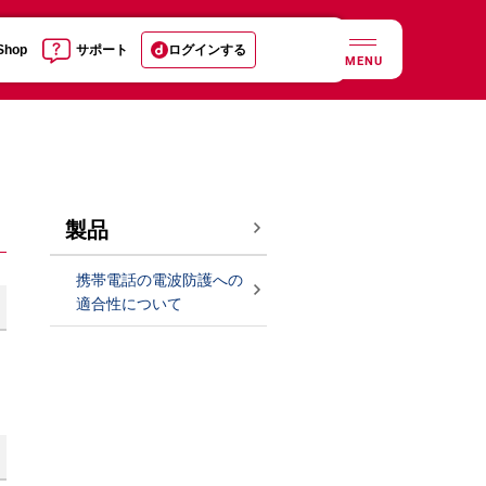
 Shop
サポート
ログインする
MENU
製品
携帯電話の電波防護への
適合性について