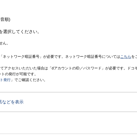
音順)
を選択してください。
せん。
「ネットワーク暗証番号」が必要です。ネットワーク暗証番号については
こちら
を
境にてアクセスいただいた場合は「dアカウントのID／パスワード」が必要です。ドコ
ントの発行が可能です。
ント発行
」でご確認ください。
店などを表示