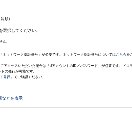
音順)
を選択してください。
せん。
「ネットワーク暗証番号」が必要です。ネットワーク暗証番号については
こちら
を
境にてアクセスいただいた場合は「dアカウントのID／パスワード」が必要です。ドコ
ントの発行が可能です。
ント発行
」でご確認ください。
店などを表示