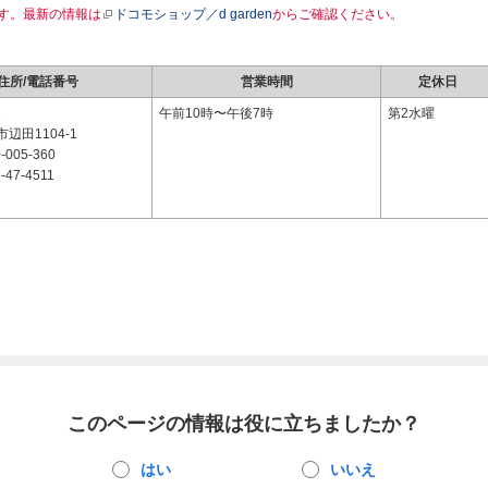
す。最新の情報は
ドコモショップ／d garden
からご確認ください。
住所/電話番号
営業時間
定休日
2
午前10時〜午後7時
第2水曜
辺田1104-1
-005-360
-47-4511
このページの情報は役に立ちましたか？
はい
いいえ