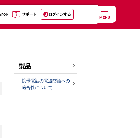
 Shop
サポート
ログインする
MENU
製品
携帯電話の電波防護への
適合性について