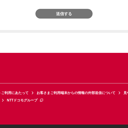
送信する
トご利用にあたって
お客さまご利用端末からの情報の外部送信について
見
NTTドコモグループ