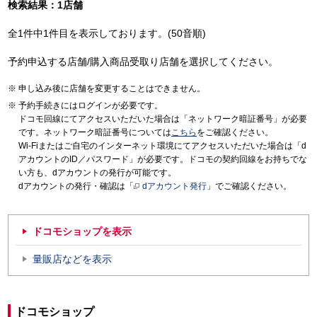
検索結果：1店舗
全1件中1件目を表示しております。(50音順)
予約申込する店舗/購入商品受取り店舗を選択してください。
申し込み後に店舗を変更することはできません。
予約手続きにはログインが必要です。
ドコモ回線にてアクセスいただいた場合は「ネットワーク暗証番号」が必要
です。ネットワーク暗証番号については
こちら
をご確認ください。
Wi-Fiまたはご自宅のインターネット環境にてアクセスいただいた場合は「d
アカウントのID／パスワード」が必要です。ドコモの契約回線をお持ちでな
い方も、dアカウントの発行が可能です。
dアカウントの発行・確認は「
dアカウント発行
」でご確認ください。
ドコモショップを表示
量販店などを表示
ドコモショップ