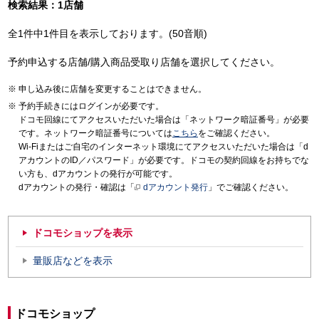
検索結果：1店舗
全1件中1件目を表示しております。(50音順)
予約申込する店舗/購入商品受取り店舗を選択してください。
申し込み後に店舗を変更することはできません。
予約手続きにはログインが必要です。
ドコモ回線にてアクセスいただいた場合は「ネットワーク暗証番号」が必要
です。ネットワーク暗証番号については
こちら
をご確認ください。
Wi-Fiまたはご自宅のインターネット環境にてアクセスいただいた場合は「d
アカウントのID／パスワード」が必要です。ドコモの契約回線をお持ちでな
い方も、dアカウントの発行が可能です。
dアカウントの発行・確認は「
dアカウント発行
」でご確認ください。
ドコモショップを表示
量販店などを表示
ドコモショップ