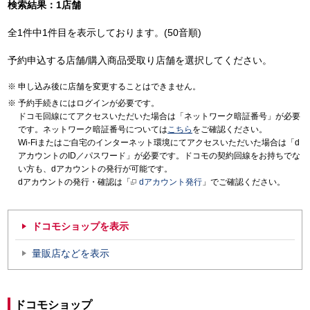
検索結果：1店舗
全1件中1件目を表示しております。(50音順)
予約申込する店舗/購入商品受取り店舗を選択してください。
申し込み後に店舗を変更することはできません。
予約手続きにはログインが必要です。
ドコモ回線にてアクセスいただいた場合は「ネットワーク暗証番号」が必要
です。ネットワーク暗証番号については
こちら
をご確認ください。
Wi-Fiまたはご自宅のインターネット環境にてアクセスいただいた場合は「d
アカウントのID／パスワード」が必要です。ドコモの契約回線をお持ちでな
い方も、dアカウントの発行が可能です。
dアカウントの発行・確認は「
dアカウント発行
」でご確認ください。
ドコモショップを表示
量販店などを表示
ドコモショップ