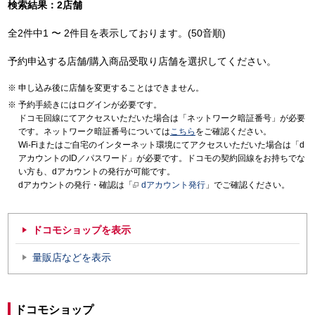
検索結果：2店舗
全2件中1 〜 2件目を表示しております。(50音順)
予約申込する店舗/購入商品受取り店舗を選択してください。
申し込み後に店舗を変更することはできません。
予約手続きにはログインが必要です。
ドコモ回線にてアクセスいただいた場合は「ネットワーク暗証番号」が必要
です。ネットワーク暗証番号については
こちら
をご確認ください。
Wi-Fiまたはご自宅のインターネット環境にてアクセスいただいた場合は「d
アカウントのID／パスワード」が必要です。ドコモの契約回線をお持ちでな
い方も、dアカウントの発行が可能です。
dアカウントの発行・確認は「
dアカウント発行
」でご確認ください。
ドコモショップを表示
量販店などを表示
ドコモショップ