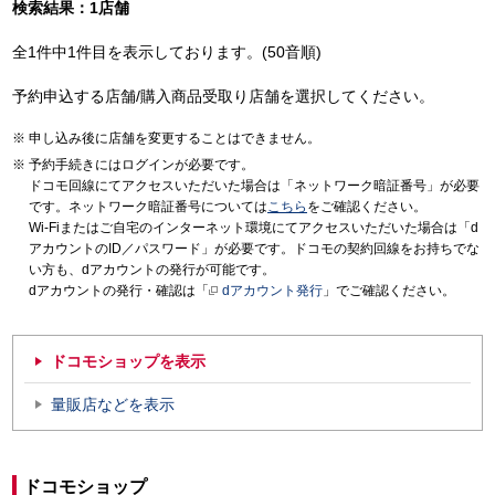
検索結果：1店舗
全1件中1件目を表示しております。(50音順)
予約申込する店舗/購入商品受取り店舗を選択してください。
申し込み後に店舗を変更することはできません。
予約手続きにはログインが必要です。
ドコモ回線にてアクセスいただいた場合は「ネットワーク暗証番号」が必要
です。ネットワーク暗証番号については
こちら
をご確認ください。
Wi-Fiまたはご自宅のインターネット環境にてアクセスいただいた場合は「d
アカウントのID／パスワード」が必要です。ドコモの契約回線をお持ちでな
い方も、dアカウントの発行が可能です。
dアカウントの発行・確認は「
dアカウント発行
」でご確認ください。
ドコモショップを表示
量販店などを表示
ドコモショップ