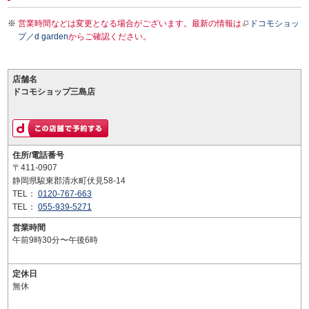
営業時間などは変更となる場合がございます。最新の情報は
ドコモショッ
プ／d garden
からご確認ください。
店舗名
ドコモショップ三島店
住所/電話番号
〒411-0907
静岡県駿東郡清水町伏見58-14
TEL：
0120-767-663
TEL：
055-939-5271
営業時間
午前9時30分〜午後6時
定休日
無休