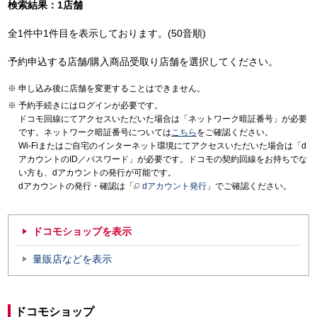
検索結果：1店舗
全1件中1件目を表示しております。(50音順)
予約申込する店舗/購入商品受取り店舗を選択してください。
申し込み後に店舗を変更することはできません。
予約手続きにはログインが必要です。
ドコモ回線にてアクセスいただいた場合は「ネットワーク暗証番号」が必要
です。ネットワーク暗証番号については
こちら
をご確認ください。
Wi-Fiまたはご自宅のインターネット環境にてアクセスいただいた場合は「d
アカウントのID／パスワード」が必要です。ドコモの契約回線をお持ちでな
い方も、dアカウントの発行が可能です。
dアカウントの発行・確認は「
dアカウント発行
」でご確認ください。
ドコモショップを表示
量販店などを表示
ドコモショップ