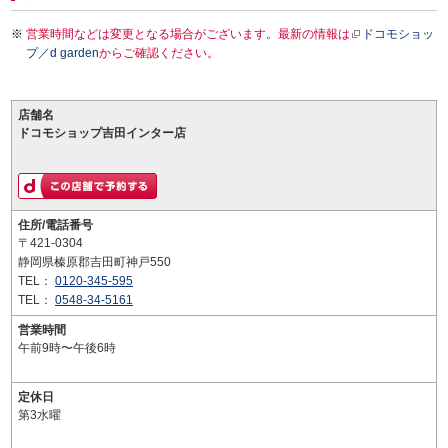
営業時間などは変更となる場合がございます。最新の情報は
ドコモショッ
プ／d garden
からご確認ください。
店舗名
ドコモショップ吉田インター店
住所/電話番号
〒421-0304
静岡県榛原郡吉田町神戸550
TEL：
0120-345-595
TEL：
0548-34-5161
営業時間
午前9時〜午後6時
定休日
第3水曜