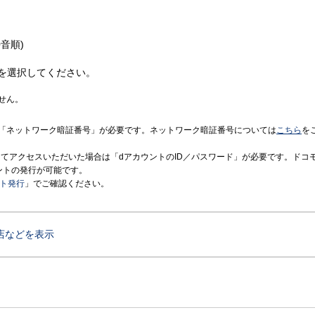
音順)
を選択してください。
せん。
「ネットワーク暗証番号」が必要です。ネットワーク暗証番号については
こちら
を
境にてアクセスいただいた場合は「dアカウントのID／パスワード」が必要です。ドコ
ントの発行が可能です。
ント発行
」でご確認ください。
店などを表示