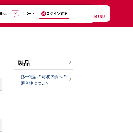
 Shop
サポート
ログインする
MENU
製品
携帯電話の電波防護への
適合性について