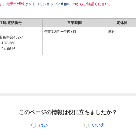
す。最新の情報は
ドコモショップ／d garden
からご確認ください。
住所/電話番号
営業時間
定休日
4
午前10時〜午後7時
無休
森字台452-7
-187-360
-24-6616
このページの情報は役に立ちましたか？
はい
いいえ