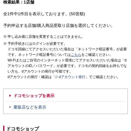
検索結果：1店舗
全1件中1件目を表示しております。(50音順)
予約申込する店舗/購入商品受取り店舗を選択してください。
申し込み後に店舗を変更することはできません。
予約手続きにはログインが必要です。
ドコモ回線にてアクセスいただいた場合は「ネットワーク暗証番号」が必要
です。ネットワーク暗証番号については
こちら
をご確認ください。
Wi-Fiまたはご自宅のインターネット環境にてアクセスいただいた場合は「d
アカウントのID／パスワード」が必要です。ドコモの契約回線をお持ちでな
い方も、dアカウントの発行が可能です。
dアカウントの発行・確認は「
dアカウント発行
」でご確認ください。
ドコモショップを表示
量販店などを表示
ドコモショップ