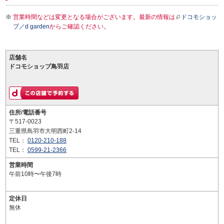
営業時間などは変更となる場合がございます。最新の情報は
ドコモショッ
プ／d garden
からご確認ください。
店舗名
ドコモショップ鳥羽店
住所/電話番号
〒517-0023
三重県鳥羽市大明西町2-14
TEL：
0120-210-188
TEL：
0599-21-2366
営業時間
午前10時〜午後7時
定休日
無休