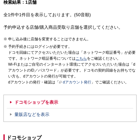
検索結果：1店舗
全1件中1件目を表示しております。(50音順)
予約申込する店舗/購入商品受取り店舗を選択してください。
申し込み後に店舗を変更することはできません。
予約手続きにはログインが必要です。
ドコモ回線にてアクセスいただいた場合は「ネットワーク暗証番号」が必要
です。ネットワーク暗証番号については
こちら
をご確認ください。
Wi-Fiまたはご自宅のインターネット環境にてアクセスいただいた場合は「d
アカウントのID／パスワード」が必要です。ドコモの契約回線をお持ちでな
い方も、dアカウントの発行が可能です。
dアカウントの発行・確認は「
dアカウント発行
」でご確認ください。
ドコモショップを表示
量販店などを表示
ドコモショップ