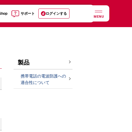
 Shop
サポート
ログインする
MENU
製品
携帯電話の電波防護への
適合性について