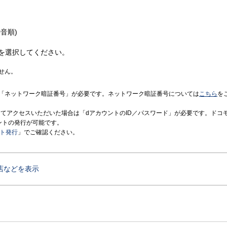
音順)
を選択してください。
せん。
「ネットワーク暗証番号」が必要です。ネットワーク暗証番号については
こちら
を
境にてアクセスいただいた場合は「dアカウントのID／パスワード」が必要です。ドコ
ントの発行が可能です。
ント発行
」でご確認ください。
店などを表示