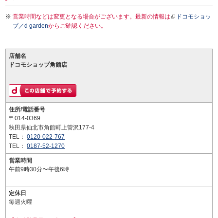
営業時間などは変更となる場合がございます。最新の情報は
ドコモショッ
プ／d garden
からご確認ください。
店舗名
ドコモショップ角館店
住所/電話番号
〒014-0369
秋田県仙北市角館町上菅沢177-4
TEL：
0120-022-767
TEL：
0187-52-1270
営業時間
午前9時30分〜午後6時
定休日
毎週火曜