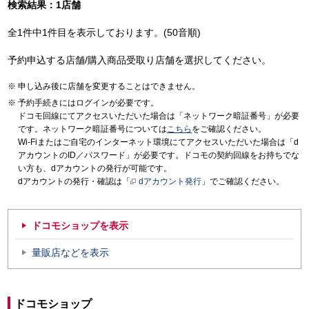
検索結果：1店舗
全1件中1件目を表示しております。(50音順)
予約申込する店舗/購入商品受取り店舗を選択してください。
申し込み後に店舗を変更することはできません。
予約手続きにはログインが必要です。
ドコモ回線にてアクセスいただいた場合は「ネットワーク暗証番号」が必要
です。ネットワーク暗証番号については
こちら
をご確認ください。
Wi-Fiまたはご自宅のインターネット環境にてアクセスいただいた場合は「d
アカウントのID／パスワード」が必要です。ドコモの契約回線をお持ちでな
い方も、dアカウントの発行が可能です。
dアカウントの発行・確認は「
dアカウント発行
」でご確認ください。
ドコモショップを表示
量販店などを表示
ドコモショップ