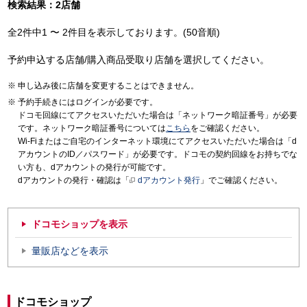
検索結果：2店舗
全2件中1 〜 2件目を表示しております。(50音順)
予約申込する店舗/購入商品受取り店舗を選択してください。
申し込み後に店舗を変更することはできません。
予約手続きにはログインが必要です。
ドコモ回線にてアクセスいただいた場合は「ネットワーク暗証番号」が必要
です。ネットワーク暗証番号については
こちら
をご確認ください。
Wi-Fiまたはご自宅のインターネット環境にてアクセスいただいた場合は「d
アカウントのID／パスワード」が必要です。ドコモの契約回線をお持ちでな
い方も、dアカウントの発行が可能です。
dアカウントの発行・確認は「
dアカウント発行
」でご確認ください。
ドコモショップを表示
量販店などを表示
ドコモショップ