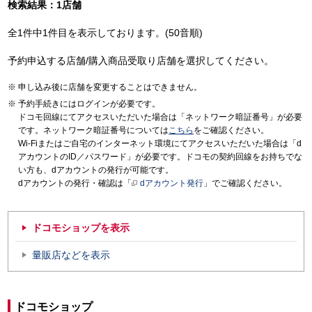
検索結果：1店舗
全1件中1件目を表示しております。(50音順)
予約申込する店舗/購入商品受取り店舗を選択してください。
申し込み後に店舗を変更することはできません。
予約手続きにはログインが必要です。
ドコモ回線にてアクセスいただいた場合は「ネットワーク暗証番号」が必要
です。ネットワーク暗証番号については
こちら
をご確認ください。
Wi-Fiまたはご自宅のインターネット環境にてアクセスいただいた場合は「d
アカウントのID／パスワード」が必要です。ドコモの契約回線をお持ちでな
い方も、dアカウントの発行が可能です。
dアカウントの発行・確認は「
dアカウント発行
」でご確認ください。
ドコモショップを表示
量販店などを表示
ドコモショップ