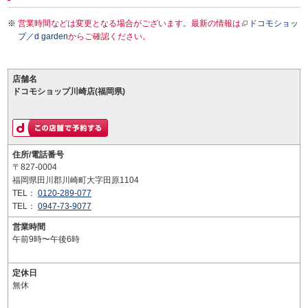
営業時間などは変更となる場合がございます。最新の情報は
ドコモショッ
プ／d garden
からご確認ください。
店舗名
ドコモショップ川崎店(福岡県)
住所/電話番号
〒827-0004
福岡県田川郡川崎町大字田原1104
TEL：
0120-289-077
TEL：
0947-73-9077
営業時間
午前9時〜午後6時
定休日
無休