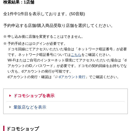
検索結果：1店舗
全1件中1件目を表示しております。(50音順)
予約申込する店舗/購入商品受取り店舗を選択してください。
申し込み後に店舗を変更することはできません。
予約手続きにはログインが必要です。
ドコモ回線にてアクセスいただいた場合は「ネットワーク暗証番号」が必要
です。ネットワーク暗証番号については
こちら
をご確認ください。
Wi-Fiまたはご自宅のインターネット環境にてアクセスいただいた場合は「d
アカウントのID／パスワード」が必要です。ドコモの契約回線をお持ちでな
い方も、dアカウントの発行が可能です。
dアカウントの発行・確認は「
dアカウント発行
」でご確認ください。
ドコモショップを表示
量販店などを表示
ドコモショップ