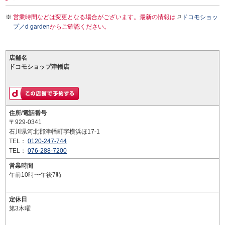
営業時間などは変更となる場合がございます。最新の情報は
ドコモショッ
プ／d garden
からご確認ください。
店舗名
ドコモショップ津幡店
住所/電話番号
〒929-0341
石川県河北郡津幡町字横浜ほ17-1
TEL：
0120-247-744
TEL：
076-288-7200
営業時間
午前10時〜午後7時
定休日
第3木曜