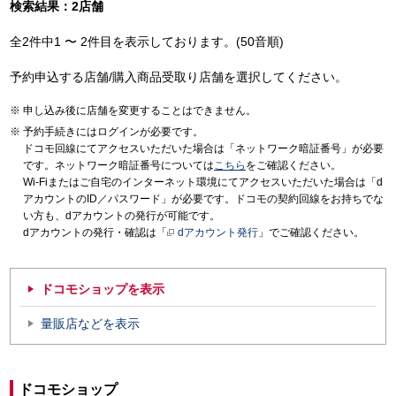
検索結果：2店舗
全2件中1 〜 2件目を表示しております。(50音順)
予約申込する店舗/購入商品受取り店舗を選択してください。
申し込み後に店舗を変更することはできません。
予約手続きにはログインが必要です。
ドコモ回線にてアクセスいただいた場合は「ネットワーク暗証番号」が必要
です。ネットワーク暗証番号については
こちら
をご確認ください。
Wi-Fiまたはご自宅のインターネット環境にてアクセスいただいた場合は「d
アカウントのID／パスワード」が必要です。ドコモの契約回線をお持ちでな
い方も、dアカウントの発行が可能です。
dアカウントの発行・確認は「
dアカウント発行
」でご確認ください。
ドコモショップを表示
量販店などを表示
ドコモショップ