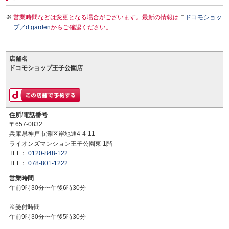
営業時間などは変更となる場合がございます。最新の情報は
ドコモショッ
プ／d garden
からご確認ください。
店舗名
ドコモショップ王子公園店
住所/電話番号
〒657-0832
兵庫県神戸市灘区岸地通4-4-11
ライオンズマンション王子公園東 1階
TEL：
0120-848-122
TEL：
078-801-1222
営業時間
午前9時30分〜午後6時30分
※受付時間
午前9時30分〜午後5時30分