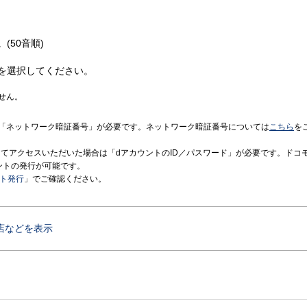
(50音順)
を選択してください。
せん。
「ネットワーク暗証番号」が必要です。ネットワーク暗証番号については
こちら
を
境にてアクセスいただいた場合は「dアカウントのID／パスワード」が必要です。ドコ
ントの発行が可能です。
ント発行
」でご確認ください。
店などを表示