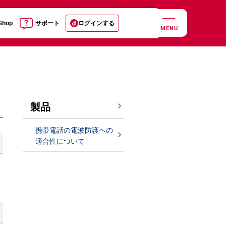
 Shop
サポート
ログインする
MENU
製品
携帯電話の電波防護への
適合性について