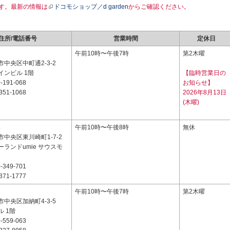
す。最新の情報は
ドコモショップ／d garden
からご確認ください。
住所/電話番号
営業時間
定休日
7
午前10時〜午後7時
第2木曜
中央区中町通2-3-2
インビル 1階
【臨時営業日の
-191-068
お知らせ】
351-1068
2026年8月13日
(木曜)
4
午前10時〜午後8時
無休
中央区東川崎町1-7-2
ランドumie サウスモ
-349-701
371-1777
1
午前10時〜午後7時
第2木曜
中央区加納町4-3-5
 1階
-559-063