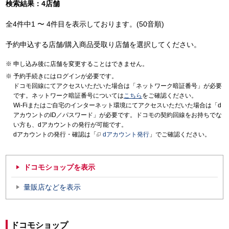
検索結果：4店舗
全4件中1 〜 4件目を表示しております。(50音順)
予約申込する店舗/購入商品受取り店舗を選択してください。
申し込み後に店舗を変更することはできません。
予約手続きにはログインが必要です。
ドコモ回線にてアクセスいただいた場合は「ネットワーク暗証番号」が必要
です。ネットワーク暗証番号については
こちら
をご確認ください。
Wi-Fiまたはご自宅のインターネット環境にてアクセスいただいた場合は「d
アカウントのID／パスワード」が必要です。ドコモの契約回線をお持ちでな
い方も、dアカウントの発行が可能です。
dアカウントの発行・確認は「
dアカウント発行
」でご確認ください。
ドコモショップを表示
量販店などを表示
ドコモショップ