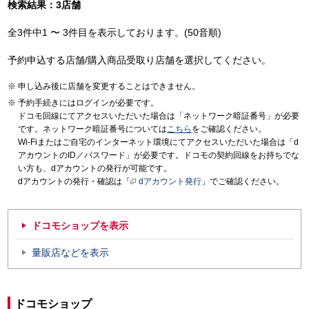
検索結果：3店舗
全3件中1 〜 3件目を表示しております。(50音順)
予約申込する店舗/購入商品受取り店舗を選択してください。
申し込み後に店舗を変更することはできません。
予約手続きにはログインが必要です。
ドコモ回線にてアクセスいただいた場合は「ネットワーク暗証番号」が必要
です。ネットワーク暗証番号については
こちら
をご確認ください。
Wi-Fiまたはご自宅のインターネット環境にてアクセスいただいた場合は「d
アカウントのID／パスワード」が必要です。ドコモの契約回線をお持ちでな
い方も、dアカウントの発行が可能です。
dアカウントの発行・確認は「
dアカウント発行
」でご確認ください。
ドコモショップを表示
量販店などを表示
ドコモショップ